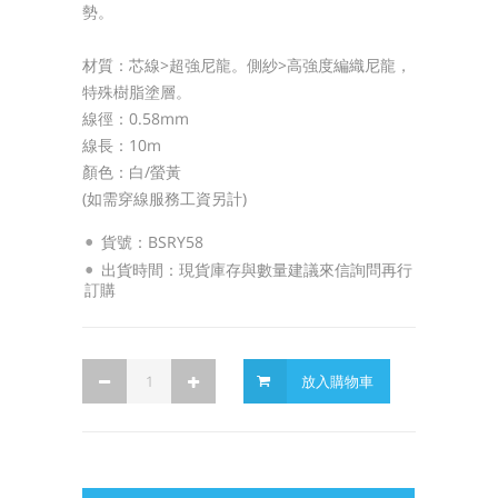
勢。
材質：芯線>超強尼龍。側紗>高強度編織尼龍，
特殊樹脂塗層。
線徑：0.58mm
線長：10m
顏色：白/螢黃
(如需穿線服務工資另計)
貨號：BSRY58
出貨時間：現貨庫存與數量建議來信詢問再行
訂購
放入購物車