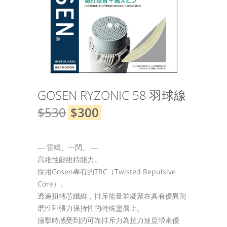
GOSEN RYZONIC 58 羽球線
$530
$300
― 雷鳴、一閃。 ―
高維性能維持能力。
採用Gosen專有的TRC（Twisted Repulsive
Core）。
透過扭轉芯纖維，排斥能量並凝聚在具有優異耐
磨性和張力保持性的特殊塗層上。
撞擊時感受到的可靠排斥力為拉力速度帶來優