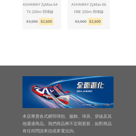
Max 62
ASHAWAY ZyMax 64
ASHAWAY ZyMax 66
ASHAW
m 羽球線
TX 200m 羽球線
FIRE 200m 羽球線
FIRE P
,600
$3,000
$2,600
$3,000
$2,600
$3,0
本店專賣各式網羽球拍、服飾、球具、穿線及其
他週邊商品。我們商品將不定期更新，如對商品
有任何問請來信或來電洽詢。