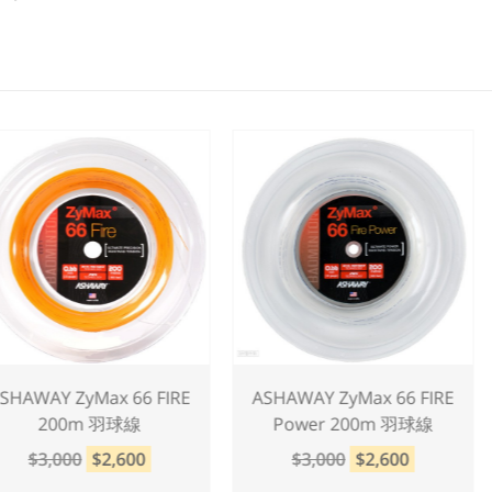
ASHAWAY ZyMax 66 FIRE
ASHAWAY ZyMax 66 FIRE
200m 羽球線
Power 200m 羽球線
$3,000
$2,600
$3,000
$2,600