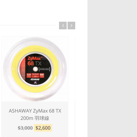
ASHAWAY ZyMax 68 TX
ASHAWAY ZyMax 69 F
200m 羽球線
200m 羽球線
$3,000
$2,600
$3,000
$2,600