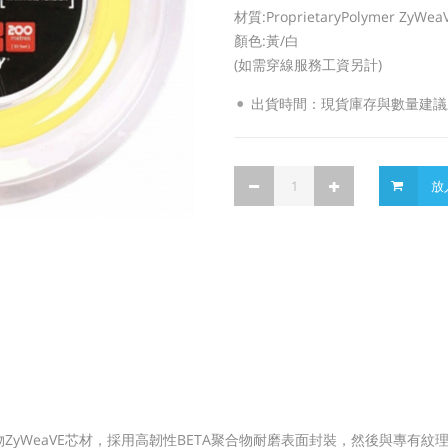
材質:ProprietaryPolymer Z
顏色:黃/白
(如需穿線服務工資另計)
出貨時間：現貨庫存與數量建議
放
聚合物ZyWeaVE芯材，採用高韌性BETA聚合物耐磨表面封裝，然後與專有紋