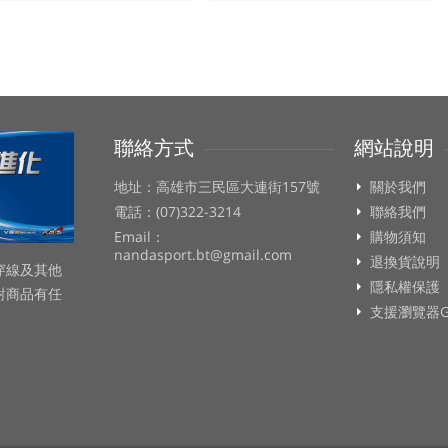
聯絡方式
網站說明
地址：高雄市三民區大連街157號
關於我們
電話：(07)322-3214
聯絡我們
Email：
購物須知
nandasport.bt@gmail.com
退換貨說明
穿線及其他
隱私權保護
對商品有任
支援瀏覽器Go