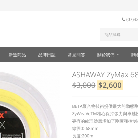
(07)3
新進商品
品牌日誌
常見問答
關於我們
聯
ASHAWAY ZyMax 6
$3,000
$2,600
BETA聚合物技術提供最大的動態
ZyWeaVeTM核心保持張力與卓越
專有的紋理塗層增加了剛度和控制
線徑:0.68mm
長度:200m