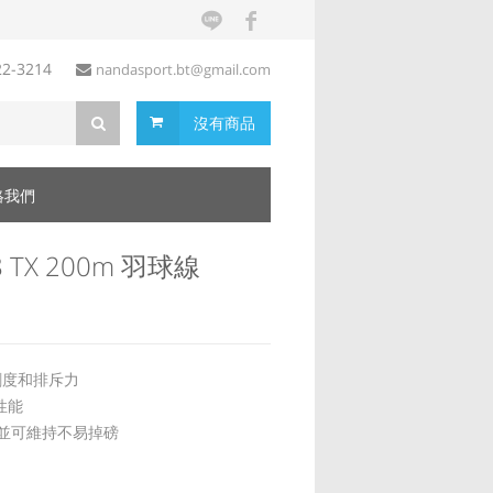
22-3214
nandasport.bt@gmail.com
沒有商品
絡我們
8 TX 200m 羽球線
剛度和排斥力
性能
並可維持不易掉磅