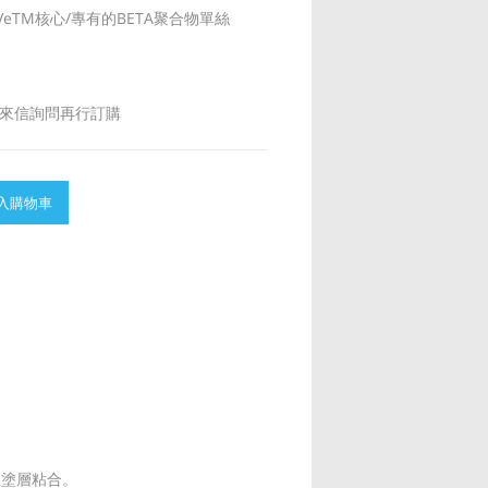
yWeaVeTM核心/專有的BETA聚合物單絲
來信詢問再行訂購
入購物車
理塗層粘合。