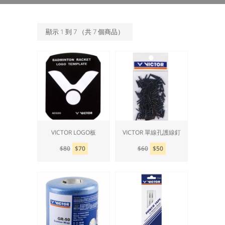
顯示
1
到
7
（共
7
個商品）
VICTOR LOGO板
VICTOR 單線孔護線釘
$80
$70
$60
$50