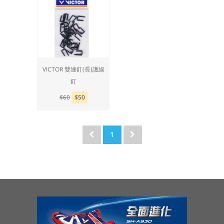
VICTOR 雙連釘(長)護線
釘
$60
$50
1