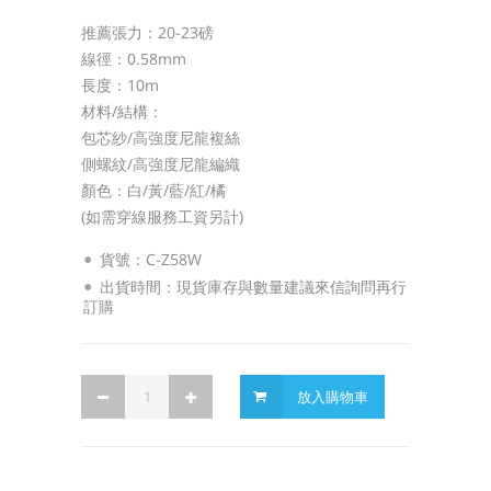
推薦張力：20-23磅
線徑：0.58mm
長度：10m
材料/結構：
包芯紗/高強度尼龍複絲
側螺紋/高強度尼龍編織
顏色：白/黃/藍/紅/橘
(如需穿線服務工資另計)
貨號：C-Z58W
出貨時間：現貨庫存與數量建議來信詢問再行
訂購
放入購物車