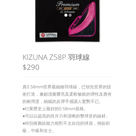
KIZUNA Z58P 羽球線
$290
真0.58mm世界最細緻羽球線，已領先世界的技
術打造，兼顧清脆響亮及柔軟敏銳的彈性及應有
的耐用度，細膩的反彈手感讓人驚艷不已。
●行業歷史上最好的0.58mm規格。
●可以以超高的排斥力和清晰的擊球音的線材。
●特別推薦給能力相對不太自信的球員，例如初
級，中級和女士。