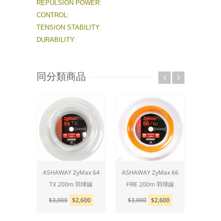
REPULSION POWER:
CONTROL:
TENSION STABILITY:
DURABILITY:
同分類商品
Max 62
ASHAWAY ZyMax 64
ASHAWAY ZyMax 66
ASHAW
m 羽球線
TX 200m 羽球線
FIRE 200m 羽球線
FIRE P
,600
$3,000
$2,600
$3,000
$2,600
$3,0