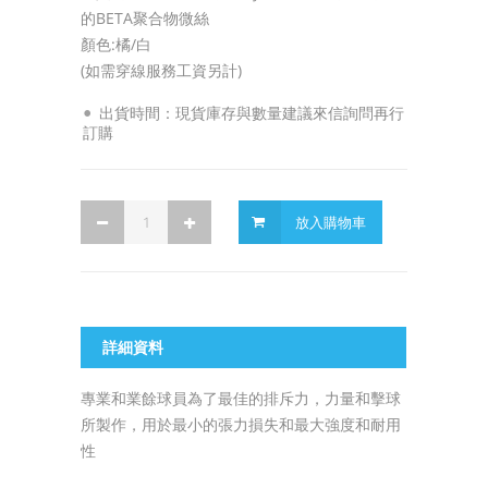
的BETA聚合物微絲
顏色:橘/白
(如需穿線服務工資另計)
出貨時間：現貨庫存與數量建議來信詢問再行
訂購
放入購物車
詳細資料
專業和業餘球員為了最佳的排斥力，力量和擊球
所製作，用於最小的張力損失和最大強度和耐用
性