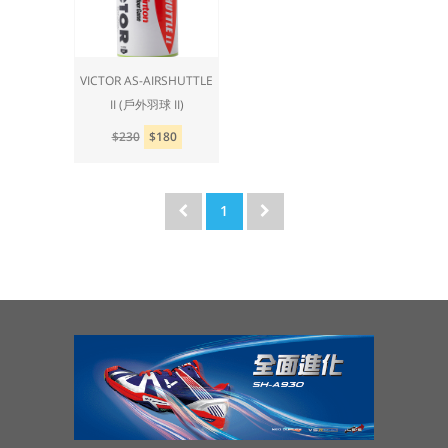
VICTOR AS-AIRSHUTTLE
II (戶外羽球 II)
$230
$180
1