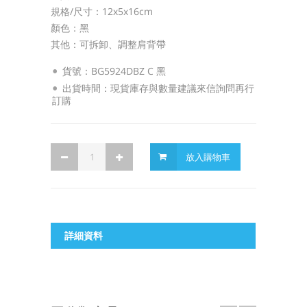
規格/尺寸：12x5x16cm
顏色：黑
其他：可拆卸、調整肩背帶
貨號：BG5924DBZ C 黑
出貨時間：現貨庫存與數量建議來信詢問再行
訂購
放入購物車
詳細資料