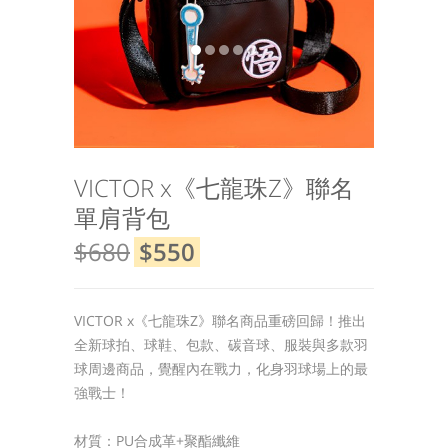
VICTOR x《七龍珠Z》聯名
單肩背包
$680
$550
VICTOR x《七龍珠Z》聯名商品重磅回歸！推出
全新球拍、球鞋、包款、碳音球、服裝與多款羽
球周邊商品，覺醒內在戰力，化身羽球場上的最
強戰士！
材質：PU合成革+聚酯纖維