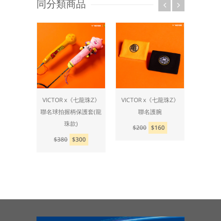
同分類商品
《七龍珠Z》
VICTOR x《七龍珠Z》
VICTOR x《七龍珠Z》
VICTO
背包
聯名球拍握柄保護套(龍
聯名護腕
聯名
珠款)
50
$200
$160
$3
$380
$300