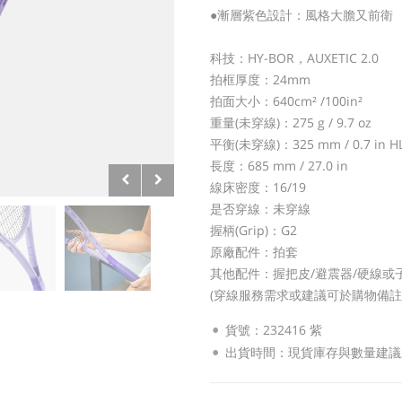
●漸層紫色設計：風格大膽又前衛
科技：HY-BOR，AUXETIC 2.0
拍框厚度：24mm
拍面大小：640cm² /100in²
重量(未穿線)：275 g / 9.7 oz
平衡(未穿線)：325 mm / 0.7 in H
長度：685 mm / 27.0 in
線床密度：16/19
是否穿線：未穿線
握柄(Grip)：G2
原廠配件：拍套
其他配件：握把皮/避震器/硬線或
(穿線服務需求或建議可於購物備註
貨號：232416 紫
出貨時間：現貨庫存與數量建議