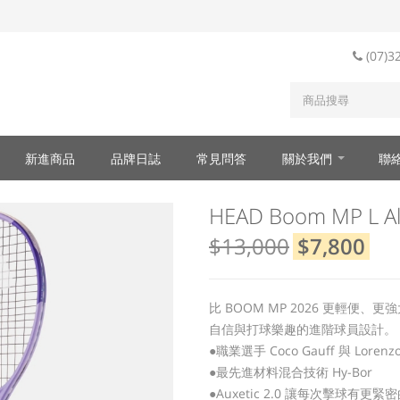
(07)3
新進商品
品牌日誌
常見問答
關於我們
聯
HEAD Boom MP L A
$13,000
$7,800
比 BOOM MP 2026 更輕便、更
自信與打球樂趣的進階球員設計。
●職業選手 Coco Gauff 與 Loren
●最先進材料混合技術 Hy-Bor
●Auxetic 2.0 讓每次擊球有更緊