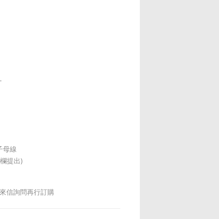
L
子母線
欄提出)
來信詢問再行訂購